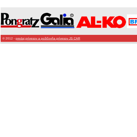
© 2012 -
predaj prívesov a požičovňa prívesov JS CAR