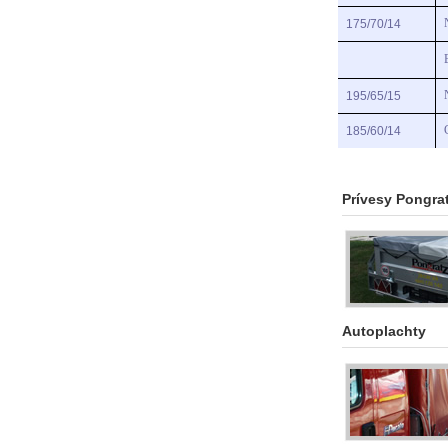
175/70/14
195/65/15
185/60/14
Prívesy Pongra
Autoplachty