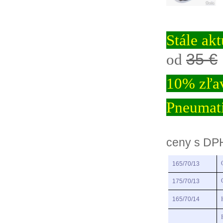
Stále ak
35 €
od
10% zľav
Pneumati
ceny s DP
165/70/13
175/70/13
165/70/14