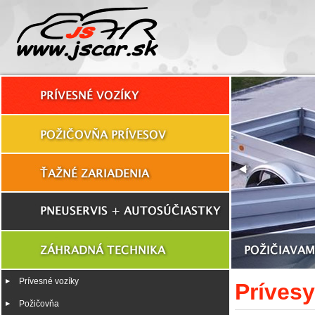
Prívesné vozíky
Prívesy
Požičovňa