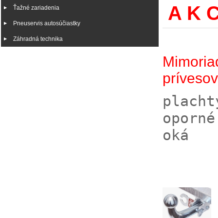
A K C
Ťažné zariadenia
Pneuservis autosúčiastky
Záhradná technika
Mimoriad
príveso
placht
oporné
oká